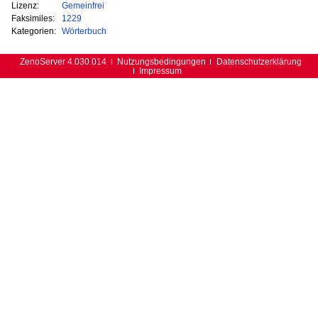
Lizenz:
Gemeinfrei
Faksimiles:
1229
Kategorien:
Wörterbuch
ZenoServer 4.030.014
Nutzungsbedingungen
Datenschutzerklärung
Impressum