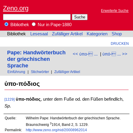
Zeno.org
Erweiterte Suche
Bibliothek
Nur in Pape-1880
Bibliothek
Lesesaal
Zufälliger Artikel
Kategorien
Shop
DRUCKEN
Pape: Handwörterbuch
<< ὑπο- ...
|
ὑπό- ... >>
der griechischen
Sprache
Einführung
|
Stichwörter
|
Zufälliger Artikel
ὑπο-πόδιος
ὑπο-πόδιος
, unter dem Fuße od. den Füßen befindlich,
[1229]
Sp
.
Quelle:
Wilhelm Pape: Handwörterbuch der griechischen Sprache.
3
Braunschweig
1914, Band 2, S. 1229.
Permalink:
http://www.zeno.org/nid/20008962014