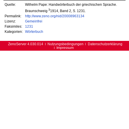
Quelle:
Wilhelm Pape: Handwörterbuch der griechischen Sprache.
3
Braunschweig
1914, Band 2, S. 1231.
Permalink:
http://www.zeno.org/nid/20008963134
Lizenz:
Gemeinfrei
Faksimiles:
1231
Kategorien:
Wörterbuch
ZenoServer 4.030.014
Nutzungsbedingungen
Datenschutzerklärung
Impressum