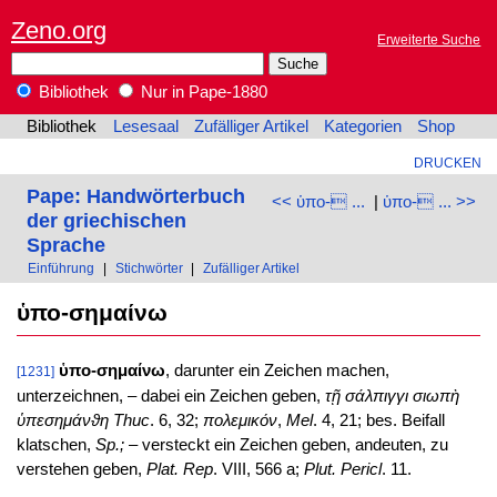
Zeno.org
Erweiterte Suche
Bibliothek
Nur in Pape-1880
Bibliothek
Lesesaal
Zufälliger Artikel
Kategorien
Shop
DRUCKEN
Pape: Handwörterbuch
<< ὑπο- ...
|
ὑπο- ... >>
der griechischen
Sprache
Einführung
|
Stichwörter
|
Zufälliger Artikel
ὑπο-σημαίνω
ὑπο-σημαίνω
, darunter ein Zeichen machen,
[1231]
unterzeichnen, – dabei ein Zeichen geben,
τῇ σάλπιγγι σιωπὴ
ὑπεσημάνϑη
Thuc
. 6, 32;
πολεμικόν
,
Mel
. 4, 21; bes. Beifall
klatschen,
Sp.;
– versteckt ein Zeichen geben, andeuten, zu
verstehen geben,
Plat. Rep
. VIII, 566 a;
Plut. Pericl
. 11.