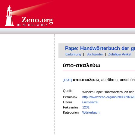
Pape: Handwörterbuch der g
Einführung
|
Stichwörter
|
Zufälliger Artikel
ὑπο-σκαλεύω
ὑπο-σκαλεύω
, aufrühren, anschür
[1231]
Quelle:
Wilhelm Pape: Handwörterbuch der
Permalink:
http://www.zeno.org/nid/200089632
Lizenz:
Gemeinfrei
Faksimiles:
1231
Kategorien:
Wörterbuch