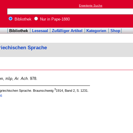
Erweiterte Suche
Bibliothek
Nur in Pape-1880
Bibliothek
Lesesaal
Zufälliger Artikel
Kategorien
Shop
riechischen Sprache
en,
πῦρ
,
Ar. Ach
. 978.
3
 griechischen Sprache. Braunschweig
1914, Band 2, S. 1231.
66