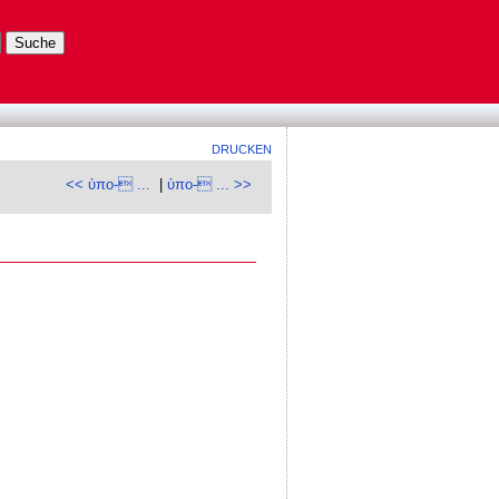
DRUCKEN
<< ὑπο- ...
|
ὑπο- ... >>