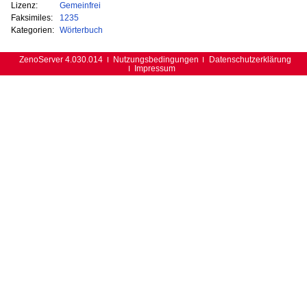
Lizenz:
Gemeinfrei
Faksimiles:
1235
Kategorien:
Wörterbuch
ZenoServer 4.030.014
Nutzungsbedingungen
Datenschutzerklärung
Impressum