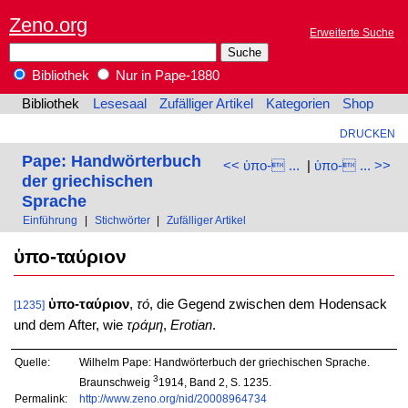
Zeno.org
Erweiterte Suche
Bibliothek
Nur in Pape-1880
Bibliothek
Lesesaal
Zufälliger Artikel
Kategorien
Shop
DRUCKEN
Pape: Handwörterbuch
<< ὑπο- ...
|
ὑπο- ... >>
der griechischen
Sprache
Einführung
|
Stichwörter
|
Zufälliger Artikel
ὑπο-ταύριον
ὑπο-ταύριον
,
τό
, die Gegend zwischen dem Hodensack
[1235]
und dem After, wie
τράμη
,
Erotian
.
Quelle:
Wilhelm Pape: Handwörterbuch der griechischen Sprache.
3
Braunschweig
1914, Band 2, S. 1235.
Permalink:
http://www.zeno.org/nid/20008964734