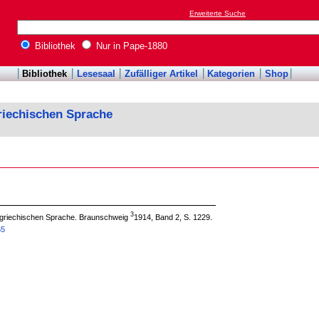
Erweiterte Suche
Bibliothek
Nur in Pape-1880
Bibliothek
Lesesaal
Zufälliger Artikel
Kategorien
Shop
riechischen Sprache
3
 griechischen Sprache. Braunschweig
1914, Band 2, S. 1229.
65