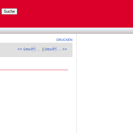
DRUCKEN
<< ὑπο- ...
|
ὑπο- ... >>