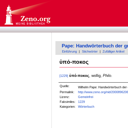
Pape: Handwörterbuch der g
Einführung
|
Stichwörter
|
Zufälliger Artikel
ὑπό-ποκος
ὑπό-ποκος
, wollig,
Philo
.
[1229]
Quelle:
Wilhelm Pape: Handwörterbuch der
Permalink:
http://www.zeno.org/nid/200089620
Lizenz:
Gemeinfrei
Faksimiles:
1229
Kategorien:
Wörterbuch