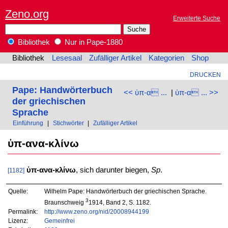
Zeno.org
Erweiterte Suche
Bibliothek
Nur in Pape-1880
Bibliothek
Lesesaal
Zufälliger Artikel
Kategorien
Shop
DRUCKEN
Pape: Handwörterbuch
<< ὑπ-α ...
|
ὑπ-α ... >>
der griechischen
Sprache
Einführung
|
Stichwörter
|
Zufälliger Artikel
ὑπ-ανα-κλίνω
ὑπ-ανα-κλίνω
, sich darunter biegen,
Sp
.
[1182]
Quelle:
Wilhelm Pape: Handwörterbuch der griechischen Sprache.
3
Braunschweig
1914, Band 2, S. 1182.
Permalink:
http://www.zeno.org/nid/20008944199
Lizenz:
Gemeinfrei