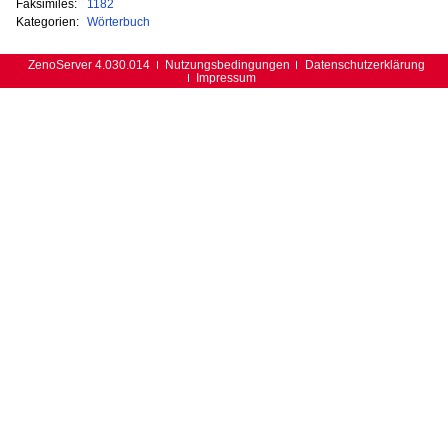
Faksimiles:
1182
Kategorien:
Wörterbuch
ZenoServer 4.030.014
Nutzungsbedingungen
Datenschutzerklärung
Impressum