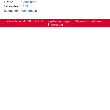
Lizenz:
Gemeinfrei
Faksimiles:
1183
Kategorien:
Wörterbuch
ZenoServer 4.030.014
Nutzungsbedingungen
Datenschutzerklärung
Impressum