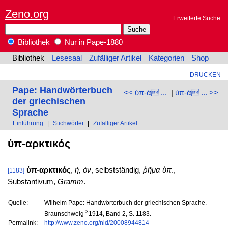
Zeno.org
Erweiterte Suche
Bibliothek
Nur in Pape-1880
Bibliothek
Lesesaal
Zufälliger Artikel
Kategorien
Shop
DRUCKEN
Pape: Handwörterbuch
<< ὑπ-ά ...
|
ὑπ-ά ... >>
der griechischen
Sprache
Einführung
|
Stichwörter
|
Zufälliger Artikel
ὑπ-αρκτικός
ὑπ-αρκτικός
,
ή, όν
, selbstständig,
ῥῆμα ὑπ
.,
[1183]
Substantivum,
Gramm
.
Quelle:
Wilhelm Pape: Handwörterbuch der griechischen Sprache.
3
Braunschweig
1914, Band 2, S. 1183.
Permalink:
http://www.zeno.org/nid/20008944814