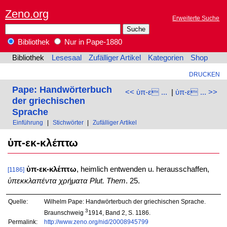
Zeno.org
Erweiterte Suche
Bibliothek
Nur in Pape-1880
Bibliothek
Lesesaal
Zufälliger Artikel
Kategorien
Shop
DRUCKEN
Pape: Handwörterbuch
<< ὑπ-ε ...
|
ὑπ-ε ... >>
der griechischen
Sprache
Einführung
|
Stichwörter
|
Zufälliger Artikel
ὑπ-εκ-κλέπτω
ὑπ-εκ-κλέπτω
, heimlich entwenden u. herausschaffen,
[1186]
ὑπεκκλαπέντα χρήματα
Plut. Them
. 25.
Quelle:
Wilhelm Pape: Handwörterbuch der griechischen Sprache.
3
Braunschweig
1914, Band 2, S. 1186.
Permalink:
http://www.zeno.org/nid/20008945799