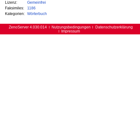
Lizenz:
Gemeinfrei
Faksimiles:
1186
Kategorien:
Wörterbuch
ZenoServer 4.030.014
Nutzungsbedingungen
Datenschutzerklärung
Impressum