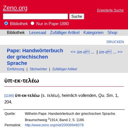
Zeno.org
Erweiterte Suche
Bibliothek
Nur in Pape-1880
Bibliothek
Lesesaal
Zufälliger Artikel
Kategorien
Shop
DRUCKEN
Pape: Handwörterbuch
<< ὑπ-ε ...
|
ὑπ-ε ... >>
der griechischen
Sprache
Einführung
|
Stichwörter
|
Zufälliger Artikel
ὑπ-εκ-τελέω
ὑπ-εκ-τελέω
(s.
τελέω
), heimlich vollenden,
Qu. Sm.
1,
[1186]
204.
Quelle:
Wilhelm Pape: Handwörterbuch der griechischen Sprache.
3
Braunschweig
1914, Band 2, S. 1186.
Permalink:
http://www.zeno.org/nid/20008946078