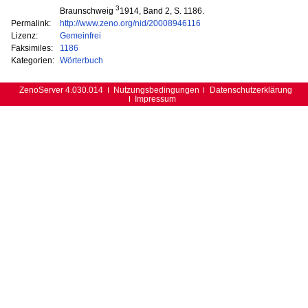
3
Braunschweig
1914, Band 2, S. 1186.
Permalink:
http://www.zeno.org/nid/20008946116
Lizenz:
Gemeinfrei
Faksimiles:
1186
Kategorien:
Wörterbuch
ZenoServer 4.030.014
Nutzungsbedingungen
Datenschutzerklärung
Impressum