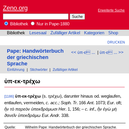
Zeno.org
Erweiterte Suche
Bibliothek
Nur in Pape-1880
Bibliothek
Lesesaal
Zufälliger Artikel
Kategorien
Shop
DRUCKEN
Pape: Handwörterbuch
<< ὑπ-ε ...
|
ὑπ-ε ... >>
der griechischen
Sprache
Einführung
|
Stichwörter
|
Zufälliger Artikel
ὑπ-εκ-τρέχω
ὑπ-εκ-τρέχω
(s.
τρέχω
), darunter hinaus od. weglaufen,
[1186]
entlaufen, vermeiden,
c. acc.; Soph. Tr
. 166
Ant
. 1073;
Eur
. oft;
ἢν τὸ παρεὸν ὑπεκδράμωσι
Her
. 1, 156; –
c. inf
.,
ἢν ἐγὼ μὴ
ϑανεῖν ὑπεκδράμω
Eur. Andr
. 338.
Quelle:
Wilhelm Pape: Handwörterbuch der griechischen Sprache.