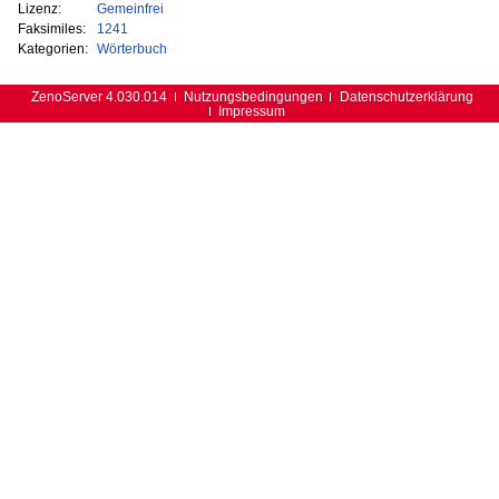
Lizenz:
Gemeinfrei
Faksimiles:
1241
Kategorien:
Wörterbuch
ZenoServer 4.030.014
Nutzungsbedingungen
Datenschutzerklärung
Impressum