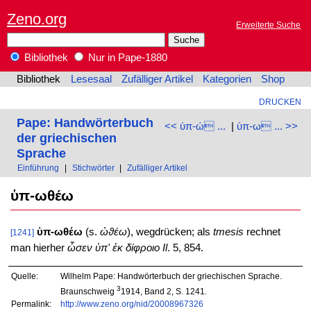
Zeno.org
Erweiterte Suche
Bibliothek
Nur in Pape-1880
Bibliothek
Lesesaal
Zufälliger Artikel
Kategorien
Shop
DRUCKEN
Pape: Handwörterbuch
<< ὑπ-ώ ...
|
ὑπ-ω ... >>
der griechischen
Sprache
Einführung
|
Stichwörter
|
Zufälliger Artikel
ὑπ-ωθέω
ὑπ-ωθέω
(s.
ὠϑέω
), wegdrücken; als
tmesis
rechnet
[1241]
man hierher
ὦσεν ὑπ' ἐκ δίφροιο
Il
. 5, 854.
Quelle:
Wilhelm Pape: Handwörterbuch der griechischen Sprache.
3
Braunschweig
1914, Band 2, S. 1241.
Permalink:
http://www.zeno.org/nid/20008967326