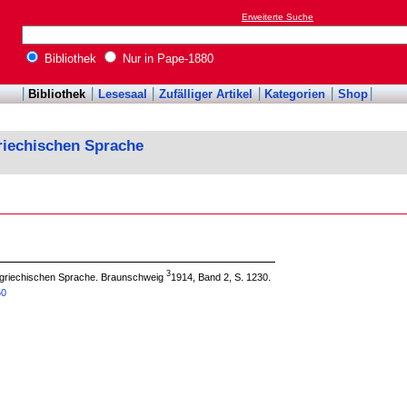
Erweiterte Suche
Bibliothek
Nur in Pape-1880
Bibliothek
Lesesaal
Zufälliger Artikel
Kategorien
Shop
riechischen Sprache
3
 griechischen Sprache. Braunschweig
1914, Band 2, S. 1230.
50