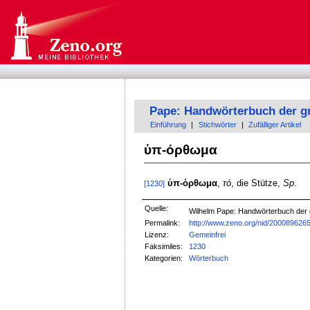
Pape: Handwörterbuch der g
Einführung
|
Stichwörter
|
Zufälliger Artikel
ὑπ-όρθωμα
ὑπ-όρθωμα
,
τό
, die Stütze,
Sp
.
[1230]
Quelle:
Wilhelm Pape: Handwörterbuch der
Permalink:
http://www.zeno.org/nid/200089626
Lizenz:
Gemeinfrei
Faksimiles:
1230
Kategorien:
Wörterbuch