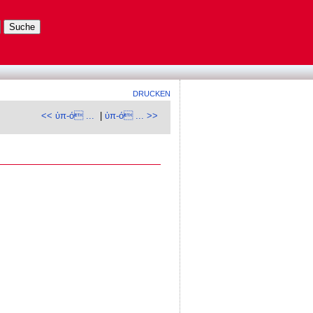
DRUCKEN
<< ὑπ-ό ...
|
ὑπ-ό ... >>