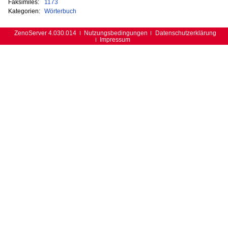
Faksimiles:
1173
Kategorien:
Wörterbuch
ZenoServer 4.030.014
Nutzungsbedingungen
Datenschutzerklärung
Impressum