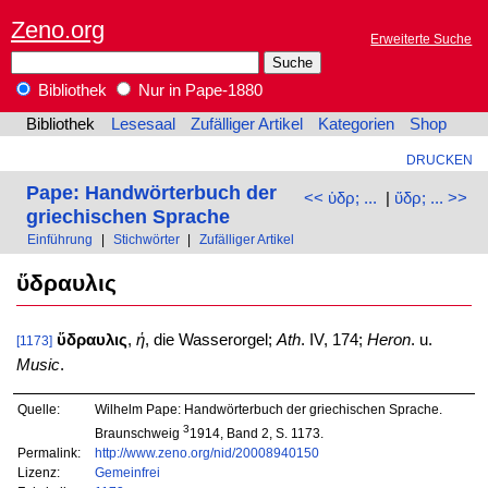
Zeno.org
Erweiterte Suche
Bibliothek
Nur in Pape-1880
Bibliothek
Lesesaal
Zufälliger Artikel
Kategorien
Shop
DRUCKEN
Pape: Handwörterbuch der
<< ὑδρ; ...
|
ὕδρ; ... >>
griechischen Sprache
Einführung
|
Stichwörter
|
Zufälliger Artikel
ὕδραυλις
ὕδραυλις
,
ἡ
, die Wasserorgel;
Ath
. IV, 174;
Heron
. u.
[1173]
Music
.
Quelle:
Wilhelm Pape: Handwörterbuch der griechischen Sprache.
3
Braunschweig
1914, Band 2, S. 1173.
Permalink:
http://www.zeno.org/nid/20008940150
Lizenz:
Gemeinfrei