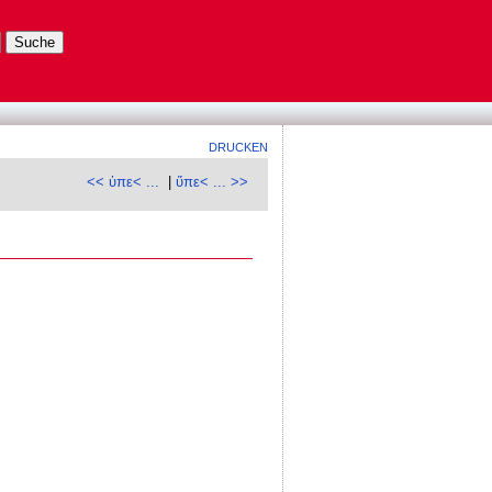
DRUCKEN
<< ὑπε< ...
|
ὕπε< ... >>