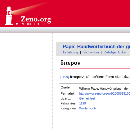
Pape: Handwörterbuch der g
Einführung
|
Stichwörter
|
Zufälliger Artikel
ὕπερον
ὕπερον
,
τό
, spätere Form statt
ὕπε
[1199]
Quelle:
Wilhelm Pape: Handwörterbuch der
Permalink:
http://www.zeno.org/nid/200089513
Lizenz:
Gemeinfrei
Faksimiles:
1199
Kategorien:
Wörterbuch