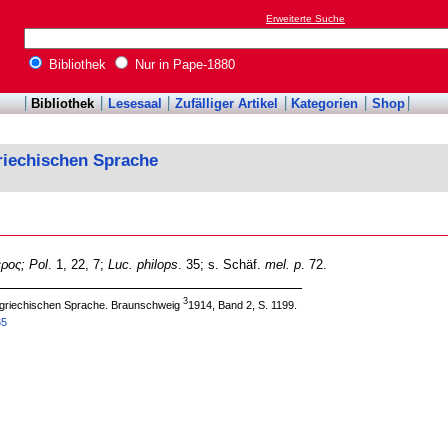
Erweiterte Suche
Bibliothek
Nur in Pape-1880
Bibliothek
Lesesaal
Zufälliger Artikel
Kategorien
Shop
riechischen Sprache
ρος;
Pol
. 1, 22, 7;
Luc. philops
. 35; s. Schäf.
mel. p
. 72.
3
 griechischen Sprache. Braunschweig
1914, Band 2, S. 1199.
65