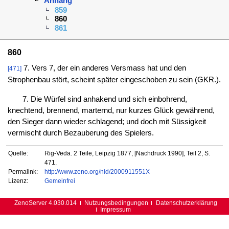
Anhang
859
860
861
860
7. Vers 7, der ein anderes Versmass hat und den
[471]
Strophenbau stört, scheint später eingeschoben zu sein (GKR.).
7. Die Würfel sind anhakend und sich einbohrend,
knechtend, brennend, marternd, nur kurzes Glück gewährend,
den Sieger dann wieder schlagend; und doch mit Süssigkeit
vermischt durch Bezauberung des Spielers.
Quelle:
Rig-Veda. 2 Teile, Leipzig 1877, [Nachdruck 1990], Teil 2, S.
471.
Permalink:
http://www.zeno.org/nid/2000911551X
Lizenz:
Gemeinfrei
ZenoServer 4.030.014
Nutzungsbedingungen
Datenschutzerklärung
Impressum