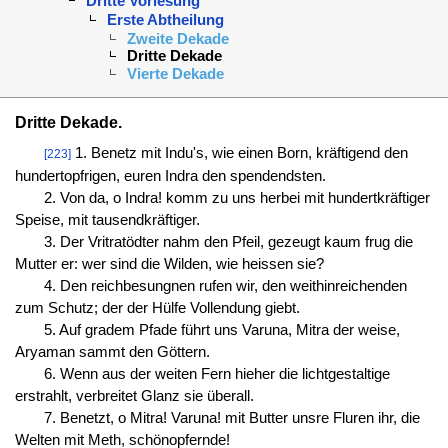
Dritte Vorlesung
Erste Abtheilung
Zweite Dekade
Dritte Dekade
Vierte Dekade
Dritte Dekade.
1. Benetz mit Indu's, wie einen Born, kräftigend den
[223]
hundertopfrigen, euren Indra den spendendsten.
2. Von da, o Indra! komm zu uns herbei mit hundertkräftiger
Speise, mit tausendkräftiger.
3. Der Vritratödter nahm den Pfeil, gezeugt kaum frug die
Mutter er: wer sind die Wilden, wie heissen sie?
4. Den reichbesungnen rufen wir, den weithinreichenden
zum Schutz; der der Hülfe Vollendung giebt.
5. Auf gradem Pfade führt uns Varuna, Mitra der weise,
Aryaman sammt den Göttern.
6. Wenn aus der weiten Fern hieher die lichtgestaltige
erstrahlt, verbreitet Glanz sie überall.
7. Benetzt, o Mitra! Varuna! mit Butter unsre Fluren ihr, die
Welten mit Meth, schönopfernde!