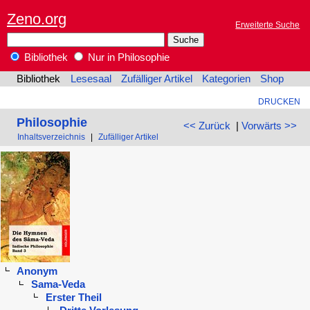
Zeno.org
Erweiterte Suche
Bibliothek
Nur in Philosophie
Bibliothek
Lesesaal
Zufälliger Artikel
Kategorien
Shop
DRUCKEN
Philosophie
<< Zurück
|
Vorwärts >>
Inhaltsverzeichnis
|
Zufälliger Artikel
Anonym
Sama-Veda
Erster Theil