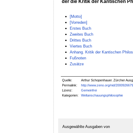
der die Kritik der Kantischen Ph
[Motto]
[Vorreden]
Erstes Buch
Zweites Buch
Drittes Buch
Viertes Buch
Anhang. Kritik der Kantischen Philo
Fußnoten
Zusätze
Quelle:
Arthur Schopenhauer. Zürcher Ausga
Permalink:
http://www.zeno.org/nid/200092667
Lizenz:
Gemeinfrei
Kategorien:
Weltanschauungsphilosophie
Ausgewählte Ausgaben von