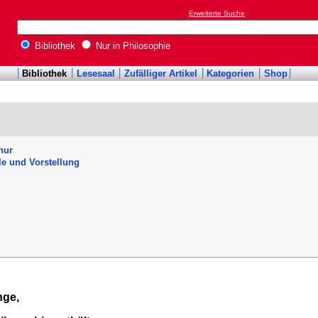
Erweiterte Suche
Bibliothek
Nur in Philosophie
Bibliothek
Lesesaal
Zufälliger Artikel
Kategorien
Shop
hur
lle und Vorstellung
d
nge,