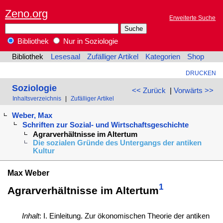
Zeno.org
Erweiterte Suche
Bibliothek
Nur in Soziologie
Bibliothek
Lesesaal
Zufälliger Artikel
Kategorien
Shop
DRUCKEN
Soziologie
<< Zurück
|
Vorwärts >>
Inhaltsverzeichnis
|
Zufälliger Artikel
Weber, Max
Schriften zur Sozial- und Wirtschaftsgeschichte
Agrarverhältnisse im Altertum
Die sozialen Gründe des Untergangs der antiken
Kultur
Max Weber
1
Agrarverhältnisse im Altertum
Inhalt
: I. Einleitung. Zur ökonomischen Theorie der antiken