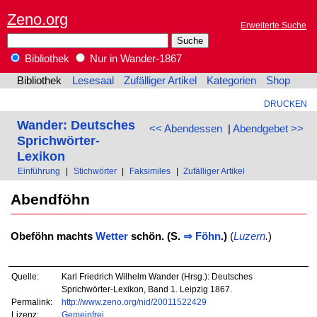
Zeno.org
Erweiterte Suche
Bibliothek
Nur in Wander-1867
Bibliothek
Lesesaal
Zufälliger Artikel
Kategorien
Shop
DRUCKEN
Wander: Deutsches
<< Abendessen
|
Abendgebet >>
Sprichwörter-
Lexikon
Einführung
|
Stichwörter
|
Faksimiles
|
Zufälliger Artikel
Abendföhn
Obeföhn machts
Wetter
schön. (S.
⇒
Föhn
.)
(
Luzern
.
)
Quelle:
Karl Friedrich Wilhelm Wander (Hrsg.): Deutsches
Sprichwörter-Lexikon, Band 1. Leipzig 1867.
Permalink:
http://www.zeno.org/nid/20011522429
Lizenz:
Gemeinfrei