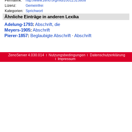
Permalink:
http://www.zeno.org/nid/20011523808
Lizenz:
Gemeinfrei
Kategorien:
Sprichwort
Ähnliche Einträge in anderen Lexika
Adelung-1793
:
Abschrift, die
Meyers-1905
:
Abschrift
Pierer-1857
:
Beglaubigte Abschrift
·
Abschrift
ZenoServer 4.030.014
Nutzungsbedingungen
Datenschutzerklärung
Impressum