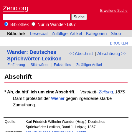
Zeno.org
Erweiterte Suche
Bibliothek
Nur in Wander-1867
Bibliothek
Lesesaal
Zufälliger Artikel
Kategorien
Shop
DRUCKEN
Wander: Deutsches
<< Abschnitt
|
Abschüssig >>
Sprichwörter-Lexikon
Einführung
|
Stichwörter
|
Faksimiles
|
Zufälliger Artikel
Abschrift
* Ah, da bitt' ich um eine Abschrift.
–
Vorstadt-
Zeitung
, 1875.
Damit protestirt der
Wiener
gegen irgendeine starke
Zumuthung.
Quelle:
Karl Friedrich Wilhelm Wander (Hrsg.): Deutsches
Sprichwörter-Lexikon, Band 1. Leipzig 1867.