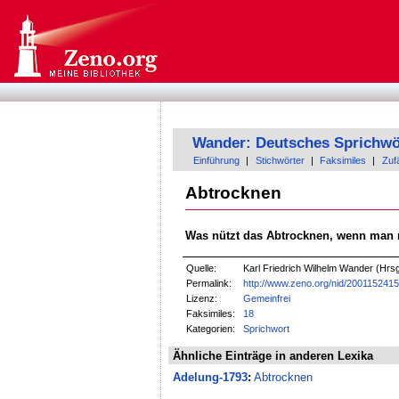
Wander: Deutsches Sprichwö
Einführung
|
Stichwörter
|
Faksimiles
|
Zufä
Abtrocknen
Was nützt das Abtrocknen, wenn man
Quelle:
Karl Friedrich Wilhelm Wander (Hrsg
Permalink:
http://www.zeno.org/nid/200115241
Lizenz:
Gemeinfrei
Faksimiles:
18
Kategorien:
Sprichwort
Ähnliche Einträge in anderen Lexika
Adelung-1793
:
Abtrocknen