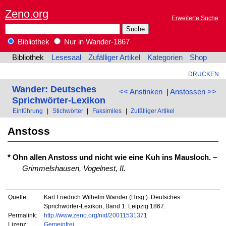
Zeno.org
Erweiterte Suche
Bibliothek
Nur in Wander-1867
Bibliothek
Lesesaal
Zufälliger Artikel
Kategorien
Shop
DRUCKEN
Wander: Deutsches
<< Anstinken
|
Anstossen >>
Sprichwörter-Lexikon
Einführung
|
Stichwörter
|
Faksimiles
|
Zufälliger Artikel
Anstoss
* Ohn allen Anstoss und nicht wie eine Kuh ins Mausloch.
–
Grimmelshausen, Vogelnest, II.
Quelle:
Karl Friedrich Wilhelm Wander (Hrsg.): Deutsches
Sprichwörter-Lexikon, Band 1. Leipzig 1867.
Permalink:
http://www.zeno.org/nid/20011531371
Lizenz:
Gemeinfrei