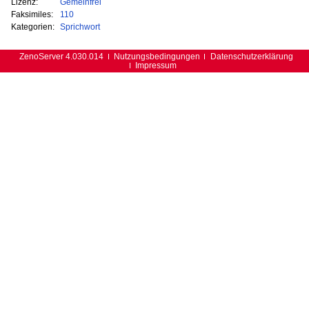
Lizenz:
Gemeinfrei
Faksimiles:
110
Kategorien:
Sprichwort
ZenoServer 4.030.014
Nutzungsbedingungen
Datenschutzerklärung
Impressum