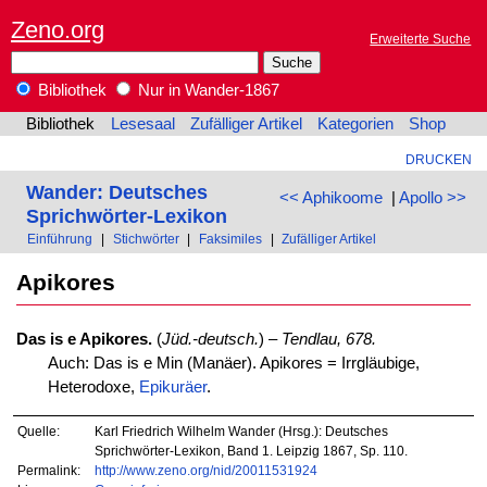
Zeno.org
Erweiterte Suche
Bibliothek
Nur in Wander-1867
Bibliothek
Lesesaal
Zufälliger Artikel
Kategorien
Shop
DRUCKEN
Wander: Deutsches
<< Aphikoome
|
Apollo >>
Sprichwörter-Lexikon
Einführung
|
Stichwörter
|
Faksimiles
|
Zufälliger Artikel
Apikores
Das is e Apikores.
(
Jüd.-deutsch.
) –
Tendlau, 678.
Auch: Das is e Min (Manäer). Apikores = Irrgläubige,
Heterodoxe,
Epikuräer
.
Quelle:
Karl Friedrich Wilhelm Wander (Hrsg.): Deutsches
Sprichwörter-Lexikon, Band 1. Leipzig 1867, Sp. 110.
Permalink:
http://www.zeno.org/nid/20011531924