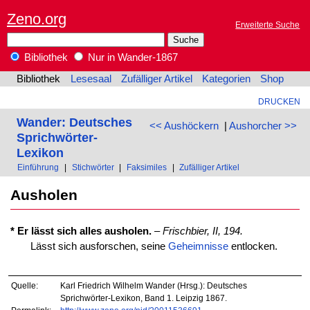
Zeno.org
Erweiterte Suche
Bibliothek
Nur in Wander-1867
Bibliothek
Lesesaal
Zufälliger Artikel
Kategorien
Shop
DRUCKEN
Wander: Deutsches
<< Aushöckern
|
Aushorcher >>
Sprichwörter-
Lexikon
Einführung
|
Stichwörter
|
Faksimiles
|
Zufälliger Artikel
Ausholen
* Er lässt sich alles ausholen.
–
Frischbier, II, 194.
Lässt sich ausforschen, seine
Geheimnisse
entlocken.
Quelle:
Karl Friedrich Wilhelm Wander (Hrsg.): Deutsches
Sprichwörter-Lexikon, Band 1. Leipzig 1867.