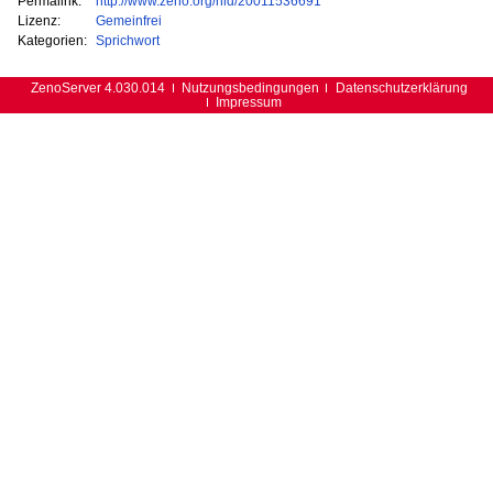
Permalink:
http://www.zeno.org/nid/20011536691
Lizenz:
Gemeinfrei
Kategorien:
Sprichwort
ZenoServer 4.030.014
Nutzungsbedingungen
Datenschutzerklärung
Impressum