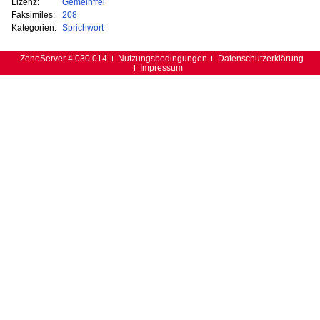
Lizenz:
Gemeinfrei
Faksimiles:
208
Kategorien:
Sprichwort
ZenoServer 4.030.014
Nutzungsbedingungen
Datenschutzerklärung
Impressum