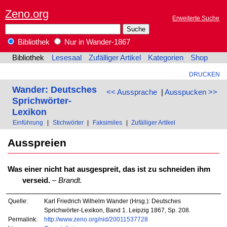
Zeno.org
Erweiterte Suche
Bibliothek
Nur in Wander-1867
Bibliothek
Lesesaal
Zufälliger Artikel
Kategorien
Shop
DRUCKEN
Wander: Deutsches
<< Aussprache
|
Ausspucken >>
Sprichwörter-
Lexikon
Einführung
|
Stichwörter
|
Faksimiles
|
Zufälliger Artikel
Ausspreien
Was einer nicht hat ausgespreit, das ist zu schneiden ihm
verseid.
–
Brandt.
Quelle:
Karl Friedrich Wilhelm Wander (Hrsg.): Deutsches
Sprichwörter-Lexikon, Band 1. Leipzig 1867, Sp. 208.
Permalink:
http://www.zeno.org/nid/20011537728