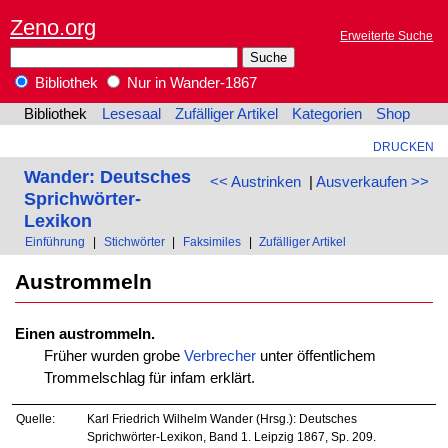
Zeno.org
Erweiterte Suche
Bibliothek
Nur in Wander-1867
Bibliothek
Lesesaal
Zufälliger Artikel
Kategorien
Shop
DRUCKEN
Wander: Deutsches
<< Austrinken
|
Ausverkaufen >>
Sprichwörter-
Lexikon
Einführung
|
Stichwörter
|
Faksimiles
|
Zufälliger Artikel
Austrommeln
Einen austrommeln.
Früher wurden grobe
Verbrecher
unter öffentlichem
Trommelschlag für infam erklärt.
Quelle:
Karl Friedrich Wilhelm Wander (Hrsg.): Deutsches
Sprichwörter-Lexikon, Band 1. Leipzig 1867, Sp. 209.