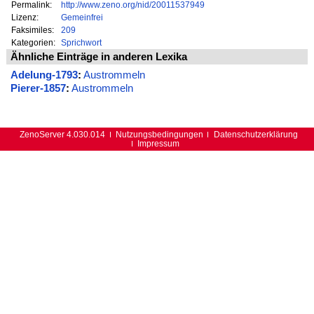
Permalink:
http://www.zeno.org/nid/20011537949
Lizenz:
Gemeinfrei
Faksimiles:
209
Kategorien:
Sprichwort
Ähnliche Einträge in anderen Lexika
Adelung-1793
:
Austrommeln
Pierer-1857
:
Austrommeln
ZenoServer 4.030.014
Nutzungsbedingungen
Datenschutzerklärung
Impressum