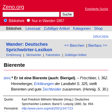
Zeno.org
Erweiterte Suche
Bibliothek
Nur in Wander-1867
Bibliothek
Lesesaal
Zufälliger Artikel
Kategorien
Shop
DRUCKEN
Wander: Deutsches
<< Bierchen
|
Bierfass >>
Sprichwörter-Lexikon
Einführung
|
Stichwörter
|
Faksimiles
|
Zufälliger Artikel
Bierente
* Er ist eine Bierente (auch: Bierigel).
–
Frischbier, I, 362.
[994]
Henneberger,
Erklärungen
der Landtafel S. 325,
stellt
Bierenten und gute
Zechbrüder
zusammen. (
Hennig, S. 30.
)
Quelle:
Karl Friedrich Wilhelm Wander (Hrsg.): Deutsches
Sprichwörter-Lexikon, Band 5. Leipzig 1880, Sp. 994.
Permalink:
http://www.zeno.org/nid/20011547723