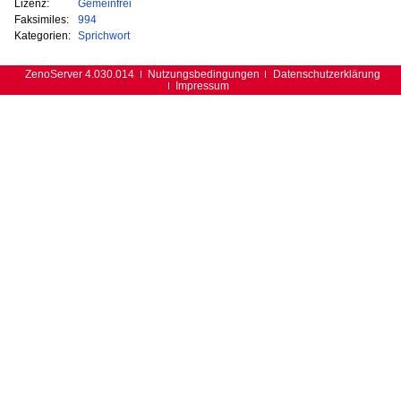
Lizenz:
Gemeinfrei
Faksimiles:
994
Kategorien:
Sprichwort
ZenoServer 4.030.014
Nutzungsbedingungen
Datenschutzerklärung
Impressum