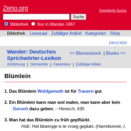
Zeno.org
Erweiterte Suche
Bibliothek
Nur in Wander-1867
Bibliothek
Lesesaal
Zufälliger Artikel
Kategorien
Shop
DRUCKEN
Wander: Deutsches
<< Blumenstock
|
Blunke >>
Sprichwörter-Lexikon
Einführung
|
Stichwörter
|
Faksimiles
|
Zufälliger Artikel
Blümlein
1. Das Blümlein
Wohlgemuth
ist für
Trauern
gut.
2. Ein Blümlein kann man wol malen, man kann aber kein
Geruch
dazu geben.
–
Henisch, 430.
3. Man hat das Blümlein zu früh gepflückt.
Holl.
: Het bloempje is te vroeg geplukt. (
Harrebomée, I,