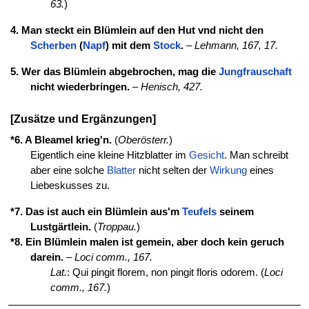
63.
)
4. Man steckt ein Blümlein auf den Hut vnd nicht den
Scherben
(
Napf
) mit dem
Stock
.
–
Lehmann, 167, 17.
5. Wer das Blümlein abgebrochen, mag die
Jungfrauschaft
nicht wiederbringen.
–
Henisch, 427.
[Zusätze und Ergänzungen]
*6. A Bleamel krieg'n.
(
Oberösterr.
)
Eigentlich eine kleine Hitzblatter im
Gesicht
. Man schreibt
aber eine solche
Blatter
nicht selten der
Wirkung
eines
Liebeskusses zu.
*7. Das ist auch ein Blümlein aus'm
Teufels
seinem
Lustgärtlein.
(
Troppau.
)
*8. Ein Blümlein malen ist gemein, aber doch kein geruch
darein.
–
Loci comm., 167.
Lat.
: Qui pingit florem, non pingit floris odorem. (
Loci
comm., 167.
)