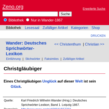
Zeno.org
Erweiterte Suche
Bibliothek
Nur in Wander-1867
Bibliothek
Lesesaal
Zufälliger Artikel
Kategorien
Shop
DRUCKEN
Wander: Deutsches
<< Christenthum
|
Christian >>
Sprichwörter-
Lexikon
Einführung
|
Stichwörter
|
Faksimiles
|
Zufälliger Artikel
Christgläubiger
Eines Christgläubigen
Unglück
auf dieser
Welt
ist sein
Glück
.
Quelle:
Karl Friedrich Wilhelm Wander (Hrsg.): Deutsches
Sprichwörter-Lexikon, Band 1. Leipzig 1867.