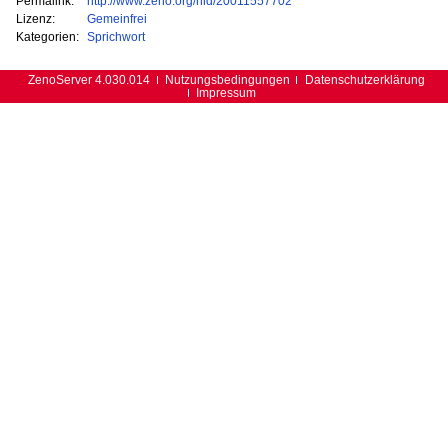
Permalink:
http://www.zeno.org/nid/20011557702
Lizenz:
Gemeinfrei
Kategorien:
Sprichwort
ZenoServer 4.030.014
Nutzungsbedingungen
Datenschutzerklärung
Impressum