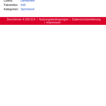
Lizenz:
Gemeinfrei
Faksimiles:
548
Kategorien:
Sprichwort
ZenoServer 4.030.014
Nutzungsbedingungen
Datenschutzerklärung
Impressum