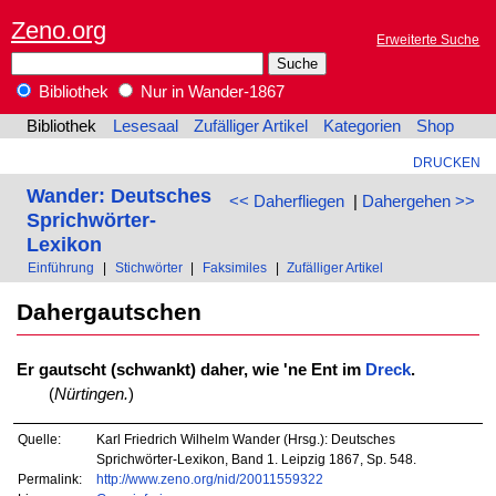
Zeno.org
Erweiterte Suche
Bibliothek
Nur in Wander-1867
Bibliothek
Lesesaal
Zufälliger Artikel
Kategorien
Shop
DRUCKEN
Wander: Deutsches
<< Daherfliegen
|
Dahergehen >>
Sprichwörter-
Lexikon
Einführung
|
Stichwörter
|
Faksimiles
|
Zufälliger Artikel
Dahergautschen
Er gautscht (schwankt) daher, wie 'ne Ent im
Dreck
.
(
Nürtingen.
)
Quelle:
Karl Friedrich Wilhelm Wander (Hrsg.): Deutsches
Sprichwörter-Lexikon, Band 1. Leipzig 1867, Sp. 548.
Permalink:
http://www.zeno.org/nid/20011559322