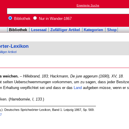
Erweiterte Suche
Bibliothek
Nur in Wander-1867
Bibliothek
Lesesaal
Zufälliger Artikel
Kategorien
Shop
rter-Lexikon
lliger Artikel
ss weichen.
–
Hillebrand, 183;
Hackmann, De jure aggerum (1690), XV, 18.
cht selten Ueberschwemmungen vorkommen, um zu sagen, dass jeder Besitze
 Erhaltung verpflichtet sei und dass er das
Land
aufgeben müsse, wenn er sei
jken. (
Harrebomée, I, 133.
)
.): Deutsches Sprichwörter-Lexikon, Band 1. Leipzig 1867, Sp. 569.
97