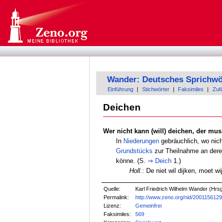
Wander: Deutsches Sprichwö
Einführung
|
Stichwörter
|
Faksimiles
|
Zufä
Deichen
Wer nicht kann (will) deichen, der mu
In
Niederungen
gebräuchlich, wo ni
Grundstücks
zur Theilnahme an deren
könne. (S.
⇒
Deich
1.)
Holl.
: De niet wil dijken, moet wi
Quelle:
Karl Friedrich Wilhelm Wander (Hrsg
Permalink:
http://www.zeno.org/nid/200115612
Lizenz:
Gemeinfrei
Faksimiles:
569