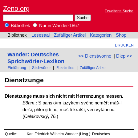
Zeno.org
Erweiterte Suche
Bibliothek
Nur in Wander-1867
Bibliothek
Lesesaal
Zufälliger Artikel
Kategorien
Shop
DRUCKEN
Wander: Deutsches
<< Dienstwonne
|
Diep >>
Sprichwörter-Lexikon
Einführung
|
Stichwörter
|
Faksimiles
|
Zufälliger Artikel
Dienstzunge
Dienstzunge muss sich nicht mit Herrenzunge messen.
Böhm.
: S panským jazykem svého nemĕř; máš-li
delši, přikrojí ti ho; máš-li kratší, ven vytáhnou.
(
Čelakovský, 76.
)
Quelle:
Karl Friedrich Wilhelm Wander (Hrsg.): Deutsches