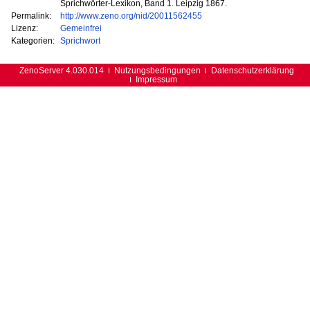
Sprichwörter-Lexikon, Band 1. Leipzig 1867.
Permalink:
http://www.zeno.org/nid/20011562455
Lizenz:
Gemeinfrei
Kategorien:
Sprichwort
ZenoServer 4.030.014
Nutzungsbedingungen
Datenschutzerklärung
Impressum