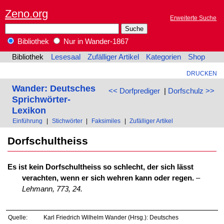
Zeno.org
Erweiterte Suche
Bibliothek
Nur in Wander-1867
Bibliothek
Lesesaal
Zufälliger Artikel
Kategorien
Shop
DRUCKEN
Wander: Deutsches
<< Dorfprediger
|
Dorfschulz >>
Sprichwörter-
Lexikon
Einführung
|
Stichwörter
|
Faksimiles
|
Zufälliger Artikel
Dorfschultheiss
Es ist kein Dorfschultheiss so schlecht, der sich lässt
verachten, wenn er sich wehren kann oder regen.
–
Lehmann, 773, 24.
Quelle:
Karl Friedrich Wilhelm Wander (Hrsg.): Deutsches