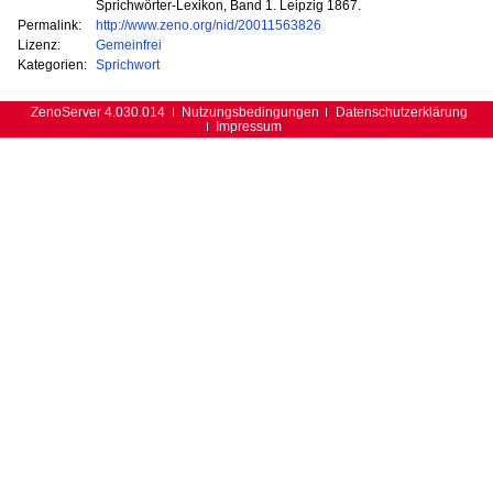
Sprichwörter-Lexikon, Band 1. Leipzig 1867.
Permalink:
http://www.zeno.org/nid/20011563826
Lizenz:
Gemeinfrei
Kategorien:
Sprichwort
ZenoServer 4.030.014
Nutzungsbedingungen
Datenschutzerklärung
Impressum