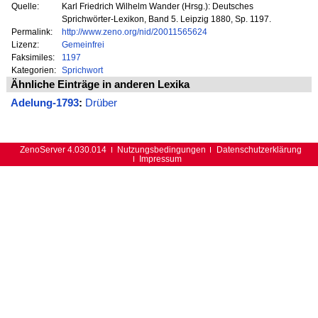
Quelle:
Karl Friedrich Wilhelm Wander (Hrsg.): Deutsches
Sprichwörter-Lexikon, Band 5. Leipzig 1880, Sp. 1197.
Permalink:
http://www.zeno.org/nid/20011565624
Lizenz:
Gemeinfrei
Faksimiles:
1197
Kategorien:
Sprichwort
Ähnliche Einträge in anderen Lexika
Adelung-1793
:
Drüber
ZenoServer 4.030.014
Nutzungsbedingungen
Datenschutzerklärung
Impressum