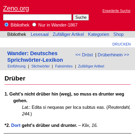
Zeno.org
Erweiterte Suche
Bibliothek
Nur in Wander-1867
Bibliothek
Lesesaal
Zufälliger Artikel
Kategorien
Shop
DRUCKEN
Wander: Deutsches
<< Dröst
|
Drüberhinein >>
Sprichwörter-Lexikon
Einführung
|
Stichwörter
|
Faksimiles
|
Zufälliger Artikel
Drüber
1. Geht's nicht drüber hin (weg), so muss es drunter weg
gehen.
Lat.
: Edita si nequeas per loca subtus eas. (
Reuterdahl,
244.
)
*2.
Dort
geht's drüber und drunter.
–
Klix, 16.