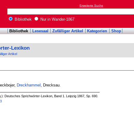
Erweiterte Suche
Bibliothek
Nur in Wander-1867
Bibliothek
Lesesaal
Zufälliger Artikel
Kategorien
Shop
rter-Lexikon
lliger Artikel
eckbojer,
Dreckhammel
, Drecksau.
.): Deutsches Sprichwörter-Lexikon, Band 1. Leipzig 1867, Sp. 690.
63