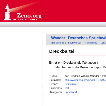
Wander: Deutsches Sprichwö
Einführung
|
Stichwörter
|
Faksimiles
|
Zufä
Dreckbartel
Er ist ein Dreckbartel.
(
Nürtingen.
)
Man hat auch die Bezeichnungen: Dr
Quelle:
Karl Friedrich Wilhelm Wander (Hrsg
Permalink:
http://www.zeno.org/nid/200115645
Lizenz:
Gemeinfrei
Faksimiles:
690
Kategorien:
Sprichwort