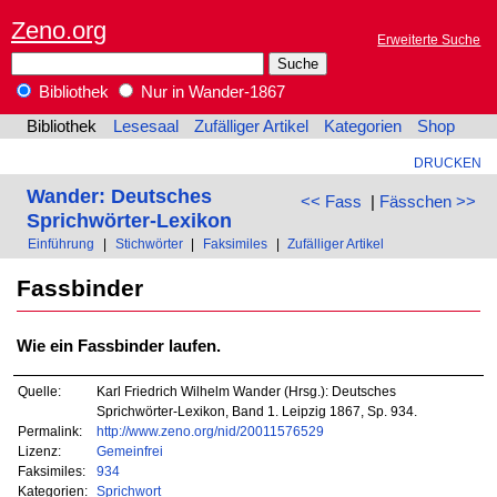
Zeno.org
Erweiterte Suche
Bibliothek
Nur in Wander-1867
Bibliothek
Lesesaal
Zufälliger Artikel
Kategorien
Shop
DRUCKEN
Wander: Deutsches
<< Fass
|
Fässchen >>
Sprichwörter-Lexikon
Einführung
|
Stichwörter
|
Faksimiles
|
Zufälliger Artikel
Fassbinder
Wie ein Fassbinder laufen.
Quelle:
Karl Friedrich Wilhelm Wander (Hrsg.): Deutsches
Sprichwörter-Lexikon, Band 1. Leipzig 1867, Sp. 934.
Permalink:
http://www.zeno.org/nid/20011576529
Lizenz:
Gemeinfrei
Faksimiles:
934
Kategorien:
Sprichwort