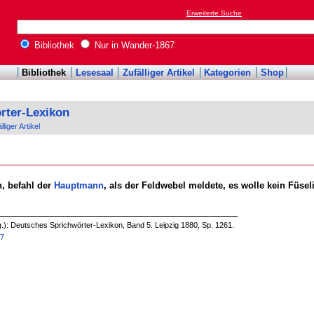
Erweiterte Suche
Bibliothek
Nur in Wander-1867
Bibliothek
Lesesaal
Zufälliger Artikel
Kategorien
Shop
rter-Lexikon
lliger Artikel
, befahl der
Hauptmann
, als der Feldwebel meldete, es wolle kein Füsel
.): Deutsches Sprichwörter-Lexikon, Band 5. Leipzig 1880, Sp. 1261.
37