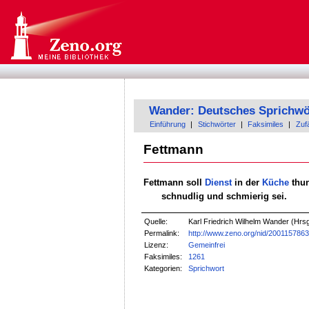
Wander: Deutsches Sprichwö
Einführung
|
Stichwörter
|
Faksimiles
|
Zufä
Fettmann
Fettmann soll
Dienst
in der
Küche
thun
schnudlig und schmierig sei.
Quelle:
Karl Friedrich Wilhelm Wander (Hrsg
Permalink:
http://www.zeno.org/nid/200115786
Lizenz:
Gemeinfrei
Faksimiles:
1261
Kategorien:
Sprichwort