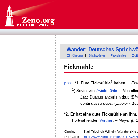
Wander: Deutsches Sprichwö
Einführung
|
Stichwörter
|
Faksimiles
|
Zufä
Fickmühle
1
*1. Eine Fickmühle
haben.
–
Eis
[1009]
1
) Soviel wie
Zwickmühle
. – Von all
Lat.
: Duabus ancoris nititur. (
Bin
continuasse suos. (
Eiselein, 16
*2. Er hat eine gute Fickmühle an ihm.
Fortwährenden
Vortheil
. –
Mayer (I, 
Quelle:
Karl Friedrich Wilhelm Wander (Hrsg
Permalink:
http://www.zeno.org/nid/200115789