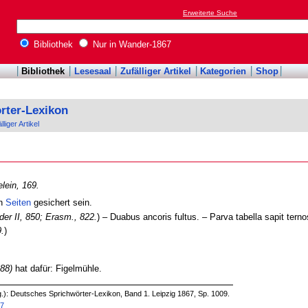
Erweiterte Suche
Bibliothek
Nur in Wander-1867
Bibliothek
Lesesaal
Zufälliger Artikel
Kategorien
Shop
rter-Lexikon
lliger Artikel
elein, 169.
en
Seiten
gesichert sein.
der II, 850; Erasm., 822.
) – Duabus ancoris fultus. – Parva tabella sapit terno
9.
)
188)
hat dafür: Figelmühle.
.): Deutsches Sprichwörter-Lexikon, Band 1. Leipzig 1867, Sp. 1009.
47