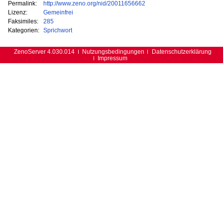
Permalink:
http://www.zeno.org/nid/20011656662
Lizenz:
Gemeinfrei
Faksimiles:
285
Kategorien:
Sprichwort
ZenoServer 4.030.014
Nutzungsbedingungen
Datenschutzerklärung
Impressum