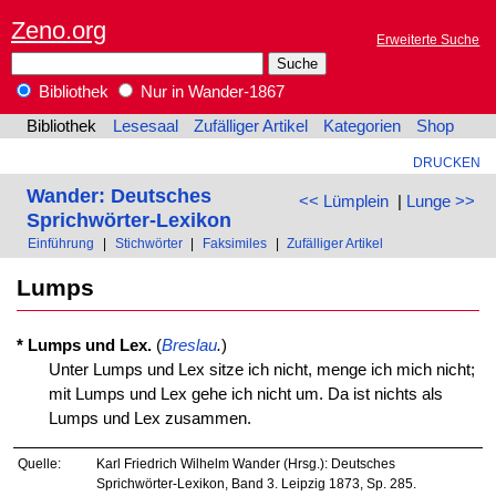
Zeno.org
Erweiterte Suche
Bibliothek
Nur in Wander-1867
Bibliothek
Lesesaal
Zufälliger Artikel
Kategorien
Shop
DRUCKEN
Wander: Deutsches
<< Lümplein
|
Lunge >>
Sprichwörter-Lexikon
Einführung
|
Stichwörter
|
Faksimiles
|
Zufälliger Artikel
Lumps
* Lumps und Lex.
(
Breslau
.
)
Unter Lumps und Lex sitze ich nicht, menge ich mich nicht;
mit Lumps und Lex gehe ich nicht um. Da ist nichts als
Lumps und Lex zusammen.
Quelle:
Karl Friedrich Wilhelm Wander (Hrsg.): Deutsches
Sprichwörter-Lexikon, Band 3. Leipzig 1873, Sp. 285.