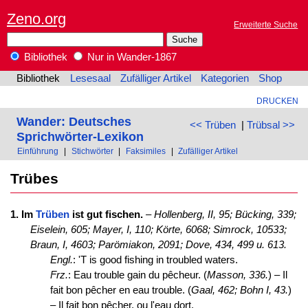
Zeno.org
Erweiterte Suche
Bibliothek
Nur in Wander-1867
Bibliothek
Lesesaal
Zufälliger Artikel
Kategorien
Shop
DRUCKEN
Wander: Deutsches
<< Trüben
|
Trübsal >>
Sprichwörter-Lexikon
Einführung
|
Stichwörter
|
Faksimiles
|
Zufälliger Artikel
Trübes
1. Im
Trüben
ist gut fischen.
–
Hollenberg, II, 95; Bücking, 339;
Eiselein, 605;
Mayer, I, 110; Körte, 6068;
Simrock, 10533;
Braun, I, 4603;
Parömiakon, 2091;
Dove, 434, 499 u. 613.
Engl.
: 'T is good fishing in troubled waters.
Frz.
: Eau trouble gain du pêcheur. (
Masson, 336.
) – Il
fait bon pêcher en eau trouble. (
Gaal, 462;
Bohn I, 43.
)
– Il fait bon pêcher, ou l'eau dort.