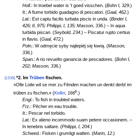
Holl.
: In troebel water is 't goed visschen. (
Bohn I, 329.
)
It.
: A fiume torbido guadagno di pescatori. (
Gaal, 462.
)
Lat.
: Est captu facilis turbata piscis in unda. (
Binder I,
426; II, 975;
Philippi, I, 135; Masson, 336.
) – In aqua
turbida piscari. (
Seybold, 234.
) – Piscatur rupto certius
in flavio. (
Gaal, 472.
)
Poln.
: W odmęcie syby najlepiéj się łowią. (
Masson,
336.
)
Span.
: A rio revuelto ganancia de pescadores. (
Bohn I,
202;
Masson, 336.
)
*2. Im
Trüben
fischen.
[1339]
»Olle Loite wil se mer zu Fênden machen un denkt derbî im
b
trüben zu fischen.« (
Keller
, 166
.
)
Engl.
: To fish in troubled waters.
Frz.
: Pêcher en eau trouble.
It.
: Pescar nel torbido.
Lat.
: Ex alieno incommodo suam petere occasionem. –
In tenebris saltare. (
Philippi, I, 204.
)
Schwed.
: Fisken i grumligt watten. (
Marin, 12.
)