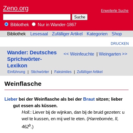
Zeno.org
Erweiterte Suche
Bibliothek
Nur in Wander-1867
Bibliothek
Lesesaal
Zufälliger Artikel
Kategorien
Shop
DRUCKEN
Wander: Deutsches
<< Weinfeuchte
|
Weingarten >>
Sprichwörter-
Lexikon
Einführung
|
Stichwörter
|
Faksimiles
|
Zufälliger Artikel
Weinflasche
Lieber
bei der Weinflasche als bei der
Braut
sitzen; lieber
gut essen als küssen.
Holl.
: Liever bij de wijnkan, dan bij de bruid gezeten: u
wel te kussen, en mij wel te eten. (
Harrebomée, II,
b
462
.
)