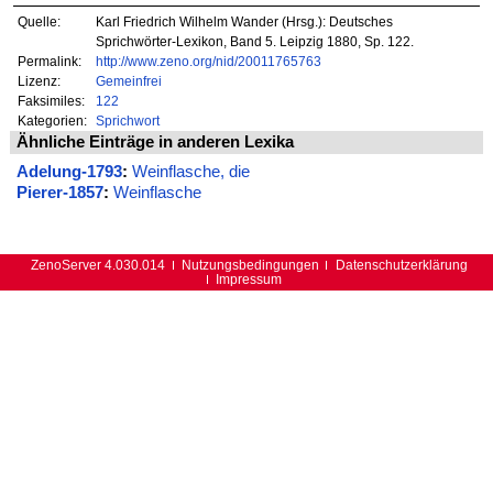
Quelle:
Karl Friedrich Wilhelm Wander (Hrsg.): Deutsches
Sprichwörter-Lexikon, Band 5. Leipzig 1880, Sp. 122.
Permalink:
http://www.zeno.org/nid/20011765763
Lizenz:
Gemeinfrei
Faksimiles:
122
Kategorien:
Sprichwort
Ähnliche Einträge in anderen Lexika
Adelung-1793
:
Weinflasche, die
Pierer-1857
:
Weinflasche
ZenoServer 4.030.014
Nutzungsbedingungen
Datenschutzerklärung
Impressum