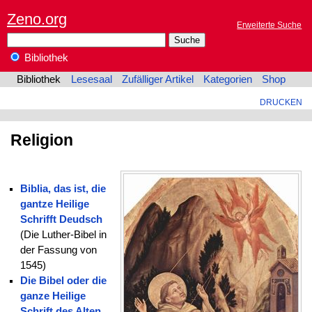
Zeno.org
Erweiterte Suche
Bibliothek
Bibliothek
Lesesaal
Zufälliger Artikel
Kategorien
Shop
DRUCKEN
Religion
Biblia, das ist, die
gantze Heilige
Schrifft Deudsch
(Die Luther-Bibel in
der Fassung von
1545)
Die Bibel oder die
ganze Heilige
Schrift des Alten