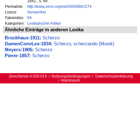
1841., S. 69.
Permalink:
http://www.zeno.org/nid/20000862274
Lizenz:
Gemeinfrei
Faksimiles:
69
Kategorien:
Lexikalischer Artikel
Ähnliche Einträge in anderen Lexika
Brockhaus-1911
:
Scherzo
DamenConvLex-1834
:
Scherzo, scherzando (Musik)
Meyers-1905
:
Scherzo
Pierer-1857
:
Scherzo
ZenoServer 4.030.014
Nutzungsbedingungen
Datenschutzerklärung
Impressum