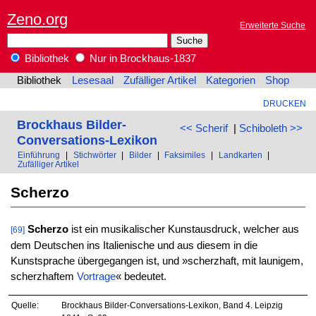
Zeno.org
Erweiterte Suche
Bibliothek
Nur in Brockhaus-1837
Bibliothek
Lesesaal
Zufälliger Artikel
Kategorien
Shop
DRUCKEN
Brockhaus Bilder-
<< Scherif
|
Schiboleth >>
Conversations-Lexikon
Einführung
|
Stichwörter
|
Bilder
|
Faksimiles
|
Landkarten
|
Zufälliger Artikel
Scherzo
Scherzo
ist ein musikalischer Kunstausdruck, welcher aus
[69]
dem Deutschen ins Italienische und aus diesem in die
Kunstsprache übergegangen ist, und »scherzhaft, mit launigem,
scherzhaftem
Vortrage
« bedeutet.
Quelle:
Brockhaus Bilder-Conversations-Lexikon, Band 4. Leipzig