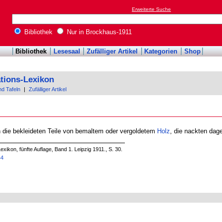
Erweiterte Suche
Bibliothek
Nur in Brockhaus-1911
Bibliothek
Lesesaal
Zufälliger Artikel
Kategorien
Shop
tions-Lexikon
nd Tafeln
|
Zufälliger Artikel
n die bekleideten Teile von bemaltem oder vergoldetem
Holz
, die nackten da
ikon, fünfte Auflage, Band 1. Leipzig 1911., S. 30.
44