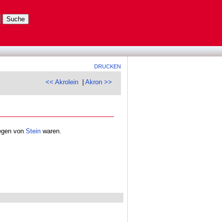
DRUCKEN
<< Akrolein
|
Akron >>
gegen von
Stein
waren.