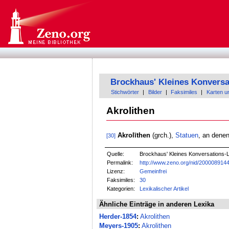
Brockhaus' Kleines Konversa
Stichwörter
|
Bilder
|
Faksimiles
|
Karten u
Akrolithen
Akrolīthen
(grch.),
Statuen
, an dene
[30]
Quelle:
Brockhaus' Kleines Konversations-Lex
Permalink:
http://www.zeno.org/nid/200008914
Lizenz:
Gemeinfrei
Faksimiles:
30
Kategorien:
Lexikalischer Artikel
Ähnliche Einträge in anderen Lexika
Herder-1854
:
Akrolithen
Meyers-1905
:
Akrolithen