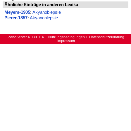
Ähnliche Einträge in anderen Lexika
Meyers-1905
:
Akyanoblepsīe
Pierer-1857
:
Akyanoblepsie
ZenoServer 4.030.014
Nutzungsbedingungen
Datenschutzerklärung
Impressum