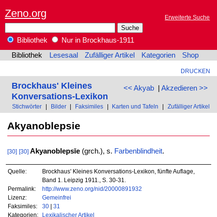
Zeno.org
Erweiterte Suche
Bibliothek
Nur in Brockhaus-1911
Bibliothek
Lesesaal
Zufälliger Artikel
Kategorien
Shop
DRUCKEN
Brockhaus' Kleines
<< Akyab
|
Akzedieren >>
Konversations-Lexikon
Stichwörter
|
Bilder
|
Faksimiles
|
Karten und Tafeln
|
Zufälliger Artikel
Akyanoblepsie
Akyanoblepsīe
(grch.), s.
Farbenblindheit
.
[30]
[30]
Quelle:
Brockhaus' Kleines Konversations-Lexikon, fünfte Auflage,
Band 1. Leipzig 1911., S. 30-31.
Permalink:
http://www.zeno.org/nid/20000891932
Lizenz:
Gemeinfrei
Faksimiles:
30
|
31
Kategorien:
Lexikalischer Artikel