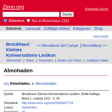
Zeno.org
Erweiterte Suche
Bibliothek
Nur in Brockhaus-1911
Bibliothek
Lesesaal
Zufälliger Artikel
Kategorien
Shop
DRUCKEN
Brockhaus'
<< Almodóvar del Campo
|
Almondbury >>
Kleines
Konversations-Lexikon
Stichwörter
|
Bilder
|
Faksimiles
|
Karten und Tafeln
|
Zufälliger Artikel
Almohaden
Almohāden
, s.
Almoraviden
.
[46]
Quelle:
Brockhaus' Kleines Konversations-Lexikon, fünfte Auflage,
Band 1. Leipzig 1911., S. 46.
Permalink:
http://www.zeno.org/nid/20000897728
Lizenz:
Gemeinfrei
Faksimiles:
46