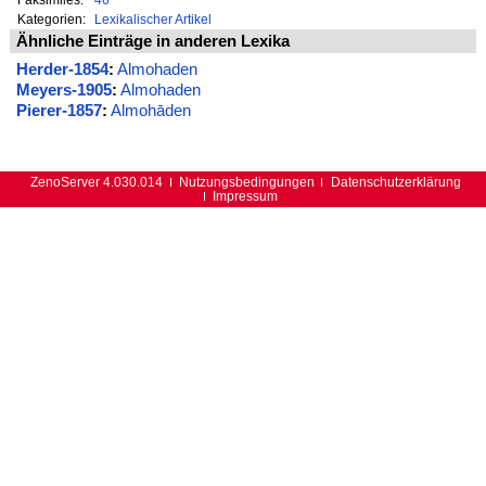
Kategorien:
Lexikalischer Artikel
Ähnliche Einträge in anderen Lexika
Herder-1854
:
Almohaden
Meyers-1905
:
Almohaden
Pierer-1857
:
Almohāden
ZenoServer 4.030.014
Nutzungsbedingungen
Datenschutzerklärung
Impressum