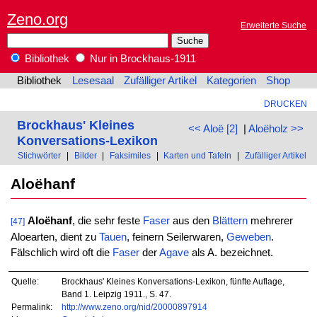
Zeno.org
Erweiterte Suche
Bibliothek
Nur in Brockhaus-1911
Bibliothek
Lesesaal
Zufälliger Artikel
Kategorien
Shop
DRUCKEN
Brockhaus' Kleines
<< Aloë [2]
|
Aloëholz >>
Konversations-Lexikon
Stichwörter
|
Bilder
|
Faksimiles
|
Karten und Tafeln
|
Zufälliger Artikel
Aloëhanf
Aloëhanf
, die sehr feste
Faser
aus den
Blättern
mehrerer
[47]
Aloearten, dient zu
Tauen
, feinern Seilerwaren,
Geweben
.
Fälschlich wird oft die
Faser
der
Agave
als A. bezeichnet.
Quelle:
Brockhaus' Kleines Konversations-Lexikon, fünfte Auflage,
Band 1. Leipzig 1911., S. 47.
Permalink:
http://www.zeno.org/nid/20000897914