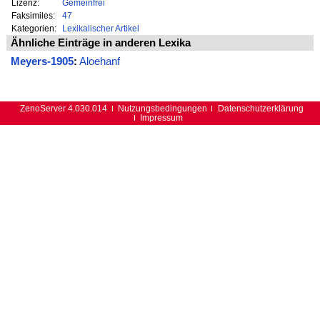
Lizenz:
Gemeinfrei
Faksimiles:
47
Kategorien:
Lexikalischer Artikel
Ähnliche Einträge in anderen Lexika
Meyers-1905
:
Aloehanf
ZenoServer 4.030.014
Nutzungsbedingungen
Datenschutzerklärung
Impressum