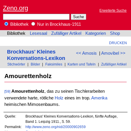
Zeno.org
Erweiterte Suche
Bibliothek
Nur in Brockhaus-1911
Bibliothek
Lesesaal
Zufälliger Artikel
Kategorien
Shop
DRUCKEN
Brockhaus' Kleines
<< Amosis
|
Amovibel >>
Konversations-Lexikon
Stichwörter
|
Bilder
|
Faksimiles
|
Karten und Tafeln
|
Zufälliger Artikel
Amourettenholz
Amourettenholz
, das zu seinen Tischlerarbeiten
[59]
verwendete harte, rötliche
Holz
eines im trop.
Amerika
heimischen Mimosenbaums.
Quelle:
Brockhaus' Kleines Konversations-Lexikon, fünfte Auflage,
Band 1. Leipzig 1911., S. 59.
Permalink:
http://www.zeno.org/nid/20000902659