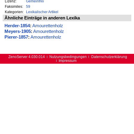
Lizenz:
Gemeinfrei
Faksimiles:
59
Kategorien:
Lexikalischer Artikel
Ähnliche Einträge in anderen Lexika
Herder-1854
:
Amourettenholz
Meyers-1905
:
Amourettenholz
Pierer-1857
:
Amourettenholz
ZenoServer 4.030.014
Nutzungsbedingungen
Datenschutzerklärung
Impressum