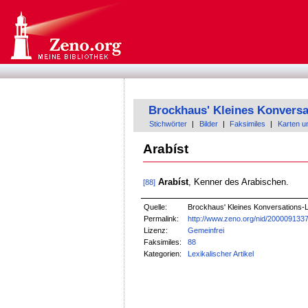
Brockhaus' Kleines Konversa
Stichwörter
|
Bilder
|
Faksimiles
|
Karten u
Arabíst
Arabíst
, Kenner des Arabischen.
[88]
Quelle:
Brockhaus' Kleines Konversations-Lex
Permalink:
http://www.zeno.org/nid/200009133
Lizenz:
Gemeinfrei
Faksimiles:
88
Kategorien:
Lexikalischer Artikel