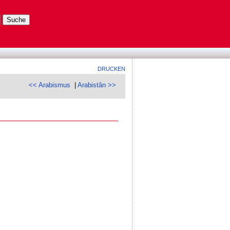
DRUCKEN
<< Arabismus
|
Arabistân >>