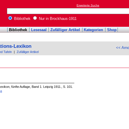
Erweiterte Suche
Bibliothek
Nur in Brockhaus-1911
Bibliothek
Lesesaal
Zufälliger Artikel
Kategorien
Shop
tions-Lexikon
<< Arn
nd Tafeln
|
Zufälliger Artikel
xikon, fünfte Auflage, Band 1. Leipzig 1911., S. 101.
48