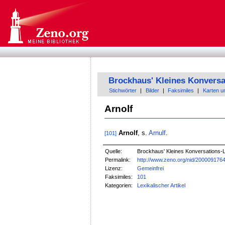
Brockhaus' Kleines Konversa
Stichwörter
|
Bilder
|
Faksimiles
|
Karten u
Arnolf
Arnolf
, s.
Arnulf
.
[101]
Quelle:
Brockhaus' Kleines Konversations-Le
Permalink:
http://www.zeno.org/nid/200009176
Lizenz:
Gemeinfrei
Faksimiles:
101
Kategorien:
Lexikalischer Artikel